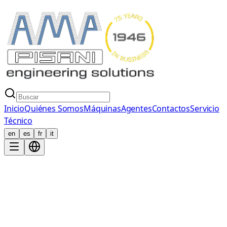
Inicio
Quiénes Somos
Máquinas
Agentes
Contactos
Servicio
Técnico
en
es
fr
it