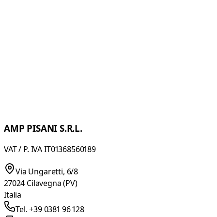
AMP PISANI S.R.L.
VAT / P. IVA IT01368560189
Via Ungaretti, 6/8
27024 Cilavegna (PV)
Italia
Tel. +39 0381 96 128