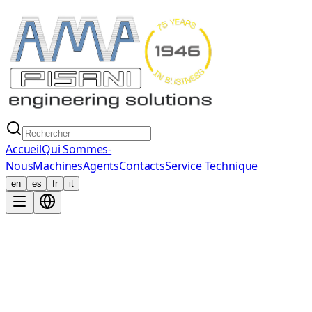
Accueil
Qui Sommes-
Nous
Machines
Agents
Contacts
Service Technique
en
es
fr
it