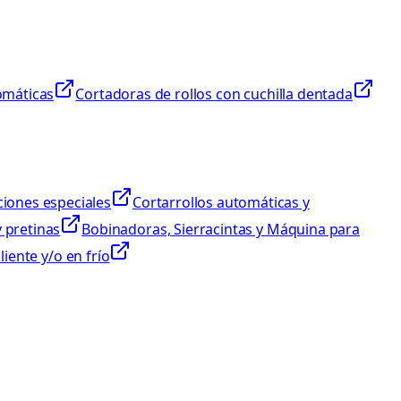
omáticas
Cortadoras de rollos con cuchilla dentada
iones especiales
Cortarrollos automáticas y
 pretinas
Bobinadoras, Sierracintas y Máquina para
iente y/o en frío