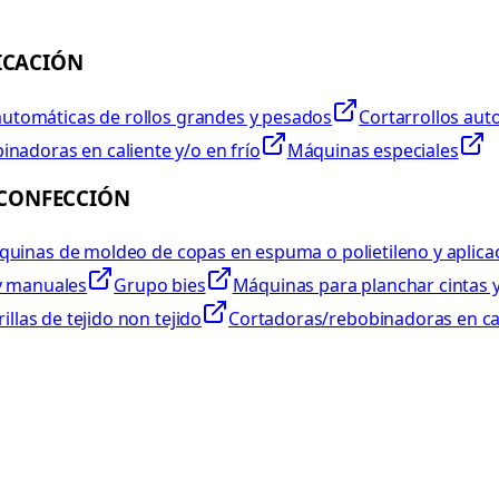
ICACIÓN
automáticas de rollos grandes y pesados
Cortarrollos aut
nadoras en caliente y/o en frío
Máquinas especiales
 CONFECCIÓN
uinas de moldeo de copas en espuma o polietileno y aplicac
 y manuales
Grupo bies
Máquinas para planchar cintas y
llas de tejido non tejido
Cortadoras/rebobinadoras en cal