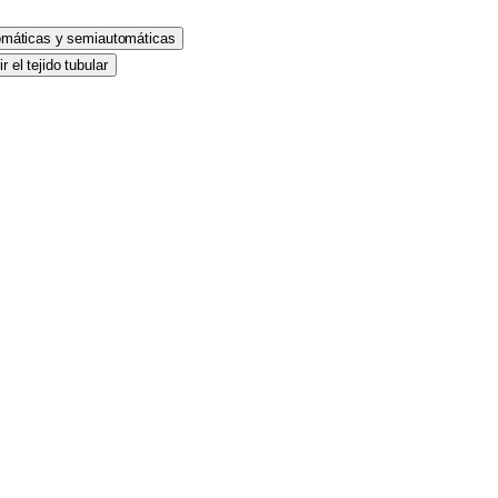
tomáticas y semiautomáticas
 el tejido tubular
ma de fotocélula.