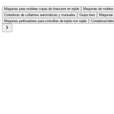
Máquinas para moldear copas de brassiere en tejido
Maquinas de moldeo d
Cortadoras de collarines automáticas y manuales
Grupo bies
Máquinas p
Máquinas perforadoras para cinturillas de tejido non tejido
Cortadoras/rebob
APR/2000ES
Máquina enrolladora automatica para tejidos de anchura má
BK/1250
Sierracinta de alta velocidad. Dimensiones de la mesa : 226