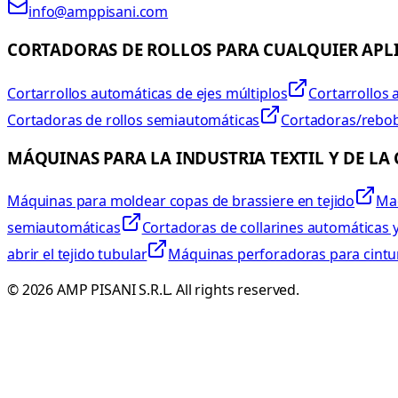
info@amppisani.com
CORTADORAS DE ROLLOS PARA CUALQUIER APL
Cortarrollos automáticas de ejes múltiplos
Cortarrollos 
Cortadoras de rollos semiautomáticas
Cortadoras/rebobi
MÁQUINAS PARA LA INDUSTRIA TEXTIL Y DE LA
Máquinas para moldear copas de brassiere en tejido
Maq
semiautomáticas
Cortadoras de collarines automáticas
abrir el tejido tubular
Máquinas perforadoras para cinturi
©
2026
AMP PISANI S.R.L. All rights reserved.