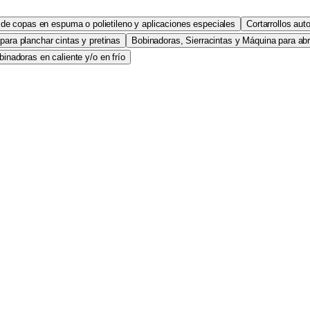
e copas en espuma o polietileno y aplicaciones especiales
Cortarrollos au
ara planchar cintas y pretinas
Bobinadoras, Sierracintas y Máquina para abrir
inadoras en caliente y/o en frío
xima 200cm. Alineación automática de la orilla con un siste
 cm x 151 cm. Longitud del brazo : 127 cm