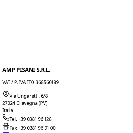
BK/750
Sierracinta de alta velocidad. Dimensiones de la mesa : 150
SP/160
Maquina para abrir tejidos tubulares de punto (tanto plega
AMP PISANI S.R.L.
VAT / P. IVA IT01368560189
Via Ungaretti, 6/8
27024 Cilavegna (PV)
Italia
Tel. +39 0381 96 128
Fax +39 0381 96 91 00